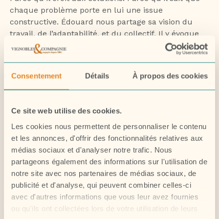
chaque problème porte en lui une issue
constructive. Édouard nous partage sa vision du
travail, de l’adaptabilité, et du collectif. Il y évoque
aussi son envie d’évoluer, d’apprendre de nouveaux
métiers du secteur. Un chemin professionnel qui se
dessine, bouteille après bouteille, geste après geste.
Consentement
Détails
À propos des cookies
🔁 Pour nous, Édouard incarne ces piliers invisibles
Ce site web utilise des cookies.
mais essentiels. Une confiance tranquille, une
Les cookies nous permettent de personnaliser le contenu
sérénité active, au cœur du mouvement de notre
et les annonces, d'offrir des fonctionnalités relatives aux
maison. Une force silencieuse qui mérite d’être
médias sociaux et d'analyser notre trafic. Nous
mise en lumière.
partageons également des informations sur l'utilisation de
notre site avec nos partenaires de médias sociaux, de
🎥
Un portrait à retrouver aussi en vidéo sur notre
publicité et d'analyse, qui peuvent combiner celles-ci
page LinkedIn.
avec d'autres informations que vous leur avez fournies
ou qu'ils ont collectées lors de votre utilisation de leurs