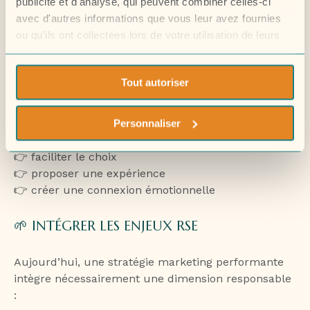
publicité et d'analyse, qui peuvent combiner celles-ci
Le marché du vin évolue rapidement :
avec d'autres informations que vous leur avez fournies
ou qu'ils ont collectées lors de votre utilisation de leurs
services.
montée des vins bio et responsables
recherche de simplicité et de lisibilité
Tout autoriser
intérêt croissant pour les vins de marque
Pour se démarquer, une marque doit répondre à
Personnaliser
une attente claire :
👉 faciliter le choix
👉 proposer une expérience
👉 créer une connexion émotionnelle
🌱 INTÉGRER LES ENJEUX RSE
Aujourd’hui, une stratégie marketing performante
intègre nécessairement une dimension responsable
: