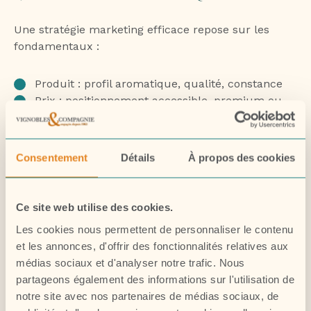
Une stratégie marketing efficace repose sur les
fondamentaux :
Produit : profil aromatique, qualité, constance
Prix : positionnement accessible, premium ou
luxe
Place (distribution) : cavistes, CHR, e-commerce,
export
Consentement
Détails
À propos des cookies
Promotion : communication digitale, dégustation
de vin, influence
Ce site web utilise des cookies.
Aujourd’hui, le digital joue un rôle clé : réseaux
Les cookies nous permettent de personnaliser le contenu
sociaux, site internet, storytelling visuel… autant de
et les annonces, d'offrir des fonctionnalités relatives aux
points de contact pour valoriser la marque.
médias sociaux et d'analyser notre trafic. Nous
partageons également des informations sur l'utilisation de
🌍 PENSER MARCHÉ ET DIFFÉRENCIATION
notre site avec nos partenaires de médias sociaux, de