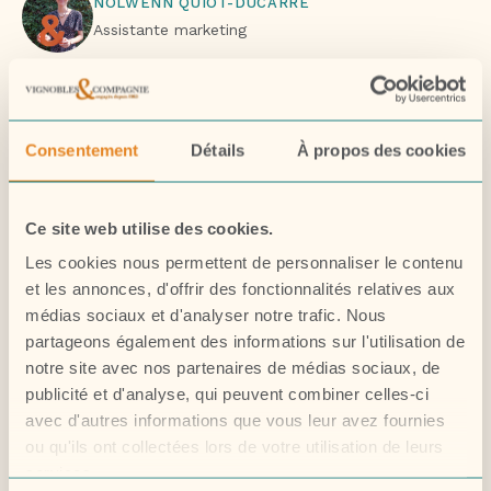
NOLWENN QUIOT-DUCARRE
Assistante marketing
NOS ARTICLES
Consentement
Détails
À propos des cookies
SIMILAIRES
Ce site web utilise des cookies.
Les cookies nous permettent de personnaliser le contenu
et les annonces, d'offrir des fonctionnalités relatives aux
6 OCTOBRE 2025
médias sociaux et d'analyser notre trafic. Nous
🌿 Environnement : le
partageons également des informations sur l'utilisation de
label Bee Friendly
notre site avec nos partenaires de médias sociaux, de
publicité et d'analyse, qui peuvent combiner celles-ci
avec d'autres informations que vous leur avez fournies
ou qu'ils ont collectées lors de votre utilisation de leurs
services.