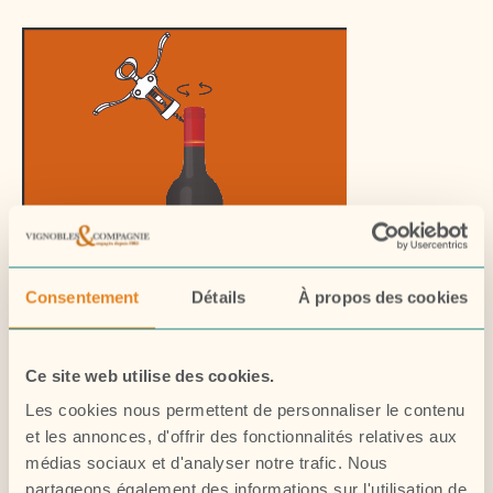
Consentement
Détails
À propos des cookies
Ce site web utilise des cookies.
Les cookies nous permettent de personnaliser le contenu
Percer le bouchon
et les annonces, d'offrir des fonctionnalités relatives aux
médias sociaux et d'analyser notre trafic. Nous
partageons également des informations sur l'utilisation de
Nous vous conseillons d’utiliser le tire-bouchon à