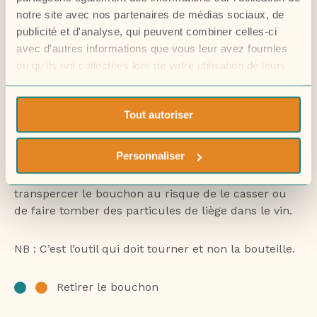
notre site avec nos partenaires de médias sociaux, de
double levier qui est l’outil le plus simple à manier
publicité et d'analyse, qui peuvent combiner celles-ci
pour les novices.
avec d'autres informations que vous leur avez fournies
ou qu'ils ont collectées lors de votre utilisation de leurs
Le tire-bouchon doit être bien
droit au-dessus de la
services.
bouteille
et la vis positionnée au
centre
du
bouchon. Si votre tire-bouchon n’est pas bien placé,
Tout autoriser
votre bouchon a plus de risque de se casser.
Personnaliser
Tournez la poignée du tire-bouchon jusqu’à ce que
la vis soit
enfoncée au 3/4
. Veillez à ne pas
transpercer le bouchon au risque de le casser ou
de faire tomber des particules de liège dans le vin.
NB : C’est l’outil qui doit tourner et non la bouteille.
Retirer le bouchon